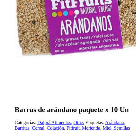
Barras de arándano paquete x 10 Un
Categorías:
Dalprá Alimentos
,
Otros
Etiquetas:
Arándano
,
Barritas
,
Cereal
,
Colación
,
Fitfruit
,
Merienda
,
Miel
,
Semillas