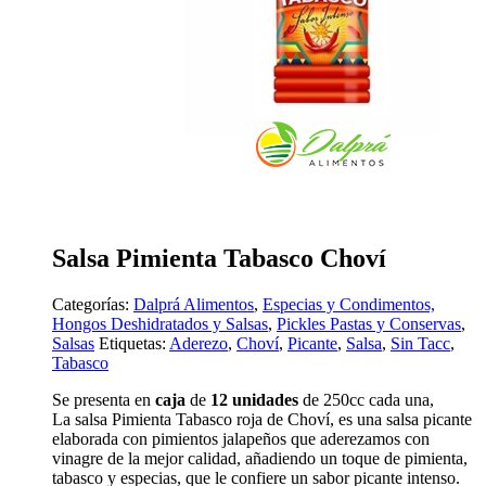
Salsa Pimienta Tabasco Choví
Categorías:
Dalprá Alimentos
,
Especias y Condimentos,
Hongos Deshidratados y Salsas
,
Pickles Pastas y Conservas
,
Salsas
Etiquetas:
Aderezo
,
Choví
,
Picante
,
Salsa
,
Sin Tacc
,
Tabasco
Se presenta en
caja
de
12 unidades
de 250cc cada una,
La salsa Pimienta Tabasco roja de Choví, es una salsa picante
elaborada con pimientos jalapeños que aderezamos con
vinagre de la mejor calidad, añadiendo un toque de pimienta,
tabasco y especias, que le confiere un sabor picante intenso.