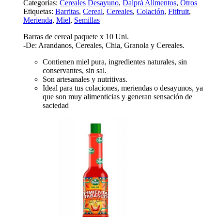
Categorías:
Cereales Desayuno
,
Dalprá Alimentos
,
Otros
Etiquetas:
Barritas
,
Cereal
,
Cereales
,
Colación
,
Fitfruit
,
Merienda
,
Miel
,
Semillas
Barras de cereal paquete x 10 Uni.
-De: Arandanos, Cereales, Chia, Granola y Cereales.
Contienen miel pura, ingredientes naturales, sin
conservantes, sin sal.
Son artesanales y nutritivas.
Ideal para tus colaciones, meriendas o desayunos, ya
que son muy alimenticias y generan sensación de
saciedad