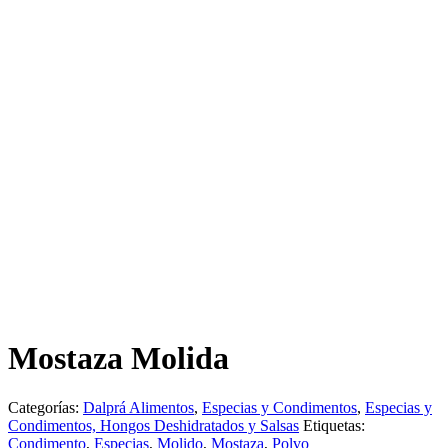
Mostaza Molida
Categorías:
Dalprá Alimentos
,
Especias y Condimentos
,
Especias y
Condimentos, Hongos Deshidratados y Salsas
Etiquetas:
Condimento
,
Especias
,
Molido
,
Mostaza
,
Polvo