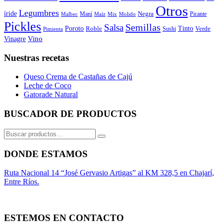
Otros
Legumbres
íride
Negra
Maní
Picante
Malbec
Maíz
Mix
Molido
Pickles
Semillas
Salsa
Poroto
Tinto
Roble
Verde
Sushi
Pimienta
Vino
Vinagre
Nuestras recetas
Queso Crema de Castañas de Cajú
Leche de Coco
Gatorade Natural
BUSCADOR DE PRODUCTOS
Buscar
por:
DONDE ESTAMOS
Ruta Nacional 14 “José Gervasio Artigas” al KM 328,5 en Chajarí,
Entre Ríos.
ESTEMOS EN CONTACTO