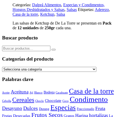
Categorías:
Dalprá Alimentos
,
Especias y Condimentos,
Hongos Deshidratados y Salsas
,
Salsas
Etiquetas:
Aderezo
,
Casa de la torre
,
Ketchup
,
Salsa
Las salsas de Ketchup de De La Torre se presentan en
Pack
de
12 unidades
de
250gr
cada una.
Buscar producto
Buscar
por:
Categorías del producto
Palabras clave
Casa de la torre
Aceituna
Bodega
Aceite
Ají
Blanco
Cacahuate
Condimento
Cereales
Chocolate
Cebolla
Choclo
Coco
Especias
Dulces
Desayuno
Fruta
Durang
Fraccionado
Frutos Secos
hortalizas
Harina
Frutas Desecadas
Granos
La