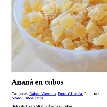
Ananá en cubos
Categorías:
Dalprá Alimentos
,
Frutas Glaseadas
Etiquetas:
Ananá
,
Cubos
,
Fruta
Bolsa de 1 kg y 5Kg de Ananá en cubos.