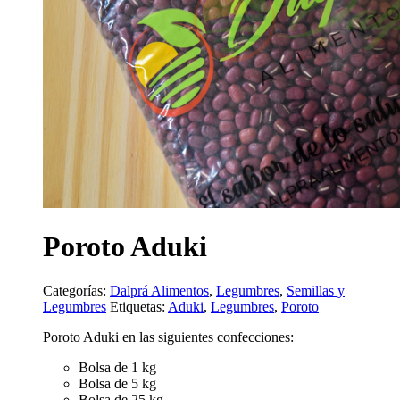
Poroto Aduki
Categorías:
Dalprá Alimentos
,
Legumbres
,
Semillas y
Legumbres
Etiquetas:
Aduki
,
Legumbres
,
Poroto
Poroto Aduki en las siguientes confecciones:
Bolsa de 1 kg
Bolsa de 5 kg
Bolsa de 25 kg