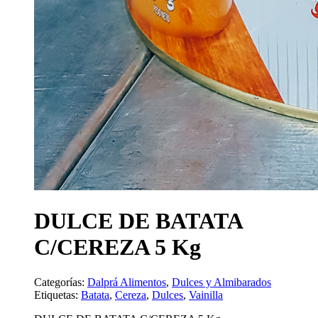
DULCE DE BATATA
C/CEREZA 5 Kg
Categorías:
Dalprá Alimentos
,
Dulces y Almibarados
Etiquetas:
Batata
,
Cereza
,
Dulces
,
Vainilla