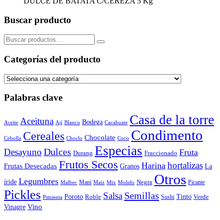
DULCE DE BATATA C/CEREZA 5 Kg
Buscar producto
Buscar
por:
Categorías del producto
Palabras clave
Casa de la torre
Aceituna
Bodega
Aceite
Ají
Blanco
Cacahuate
Condimento
Cereales
Chocolate
Cebolla
Choclo
Coco
Especias
Dulces
Desayuno
Fruta
Durang
Fraccionado
Frutos Secos
hortalizas
Harina
Frutas Desecadas
Granos
La
Otros
Legumbres
íride
Negra
Maní
Picante
Malbec
Maíz
Mix
Molido
Pickles
Semillas
Salsa
Poroto
Tinto
Roble
Verde
Sushi
Pimienta
Vino
Vinagre