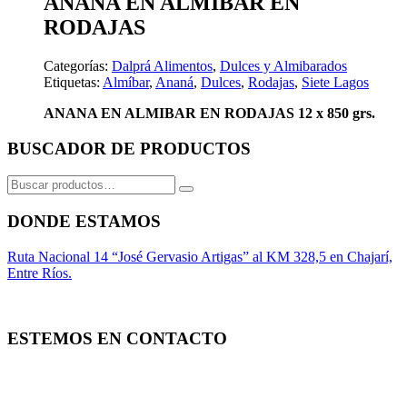
ANANA EN ALMIBAR EN
RODAJAS
Categorías:
Dalprá Alimentos
,
Dulces y Almibarados
Etiquetas:
Almíbar
,
Ananá
,
Dulces
,
Rodajas
,
Siete Lagos
ANANA EN ALMIBAR EN RODAJAS 12 x 850 grs.
BUSCADOR DE PRODUCTOS
Buscar
por:
DONDE ESTAMOS
Ruta Nacional 14 “José Gervasio Artigas” al KM 328,5 en Chajarí,
Entre Ríos.
ESTEMOS EN CONTACTO
Whatsapp
Facebook
Instagram