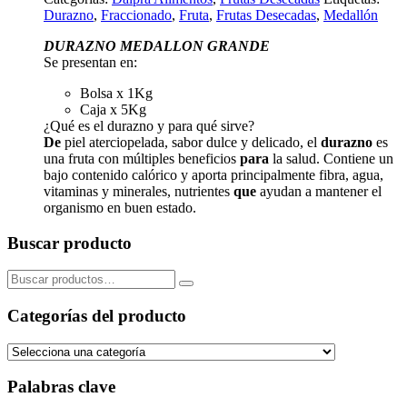
Durazno
,
Fraccionado
,
Fruta
,
Frutas Desecadas
,
Medallón
DURAZNO MEDALLON GRANDE
Se presentan en:
Bolsa x 1Kg
Caja x 5Kg
¿Qué es el durazno y para qué sirve?
De
piel aterciopelada, sabor dulce y delicado, el
durazno
es
una fruta con múltiples beneficios
para
la salud. Contiene un
bajo contenido calórico y aporta principalmente fibra, agua,
vitaminas y minerales, nutrientes
que
ayudan a mantener el
organismo en buen estado.
Buscar producto
Buscar
por:
Categorías del producto
Palabras clave