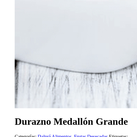
Durazno Medallón Grande
Categorías:
Dalprá Alimentos
,
Frutas Desecadas
Etiquetas: