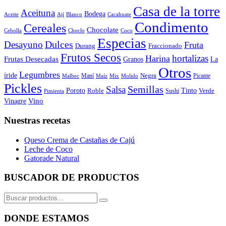
Casa de la torre
Aceituna
Bodega
Aceite
Ají
Blanco
Cacahuate
Condimento
Cereales
Chocolate
Cebolla
Choclo
Coco
Especias
Dulces
Desayuno
Fruta
Durang
Fraccionado
Frutos Secos
hortalizas
Harina
Frutas Desecadas
Granos
La
Otros
Legumbres
íride
Negra
Maní
Picante
Malbec
Maíz
Mix
Molido
Pickles
Semillas
Salsa
Poroto
Tinto
Roble
Verde
Sushi
Pimienta
Vino
Vinagre
Nuestras recetas
Queso Crema de Castañas de Cajú
Leche de Coco
Gatorade Natural
BUSCADOR DE PRODUCTOS
Buscar
por:
DONDE ESTAMOS