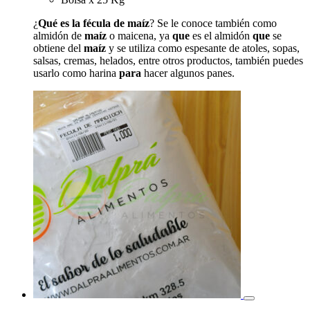
¿
Qué es la fécula de maíz
? Se le conoce también como
almidón de
maíz
o maicena, ya
que
es el almidón
que
se
obtiene del
maíz
y se utiliza como espesante de atoles, sopas,
salsas, cremas, helados, entre otros productos, también puedes
usarlo como harina
para
hacer algunos panes.