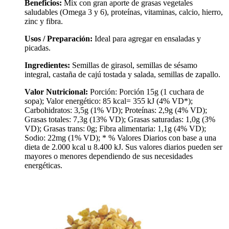
Beneficios:
Mix con gran aporte de grasas vegetales
saludables (Omega 3 y 6), proteínas, vitaminas, calcio, hierro,
zinc y fibra.
Usos / Preparación:
Ideal para agregar en ensaladas y
picadas.
Ingredientes:
Semillas de girasol, semillas de sésamo
integral, castaña de cajú tostada y salada, semillas de zapallo.
Valor Nutricional:
Porción: Porción 15g (1 cuchara de
sopa); Valor energético: 85 kcal= 355 kJ (4% VD*);
Carbohidratos: 3,5g (1% VD); Proteínas: 2,9g (4% VD);
Grasas totales: 7,3g (13% VD); Grasas saturadas: 1,0g (3%
VD); Grasas trans: 0g; Fibra alimentaria: 1,1g (4% VD);
Sodio: 22mg (1% VD); * % Valores Diarios con base a una
dieta de 2.000 kcal u 8.400 kJ. Sus valores diarios pueden ser
mayores o menores dependiendo de sus necesidades
energéticas.