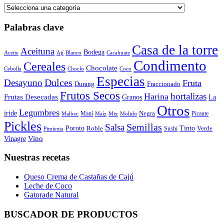
Palabras clave
Casa de la torre
Aceituna
Bodega
Aceite
Ají
Blanco
Cacahuate
Condimento
Cereales
Chocolate
Cebolla
Choclo
Coco
Especias
Dulces
Desayuno
Fruta
Durang
Fraccionado
Frutos Secos
hortalizas
Harina
Frutas Desecadas
Granos
La
Otros
Legumbres
íride
Negra
Maní
Picante
Malbec
Maíz
Mix
Molido
Pickles
Semillas
Salsa
Poroto
Tinto
Roble
Verde
Sushi
Pimienta
Vino
Vinagre
Nuestras recetas
Queso Crema de Castañas de Cajú
Leche de Coco
Gatorade Natural
BUSCADOR DE PRODUCTOS