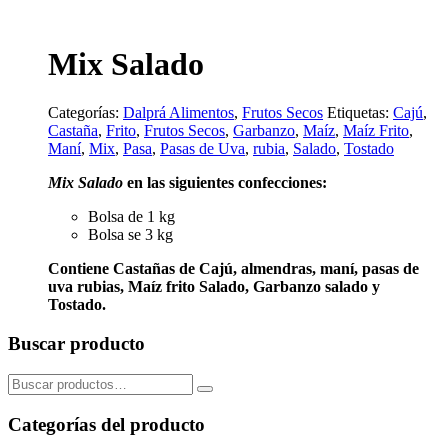
Mix Salado
Categorías:
Dalprá Alimentos
,
Frutos Secos
Etiquetas:
Cajú
,
Castaña
,
Frito
,
Frutos Secos
,
Garbanzo
,
Maíz
,
Maíz Frito
,
Maní
,
Mix
,
Pasa
,
Pasas de Uva
,
rubia
,
Salado
,
Tostado
Mix Salado
en las siguientes confecciones:
Bolsa de 1 kg
Bolsa se 3 kg
Contiene Castañas de Cajú, almendras, maní, pasas de
uva rubias, Maíz frito Salado, Garbanzo salado y
Tostado.
Buscar producto
Buscar
por:
Categorías del producto