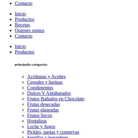
Contacto
Inicio
Productos
Recetas
Quienes somos
Contacto
Inicio
Productos
principales categorias
Aceitunas y Aceites
Cereales y harinas
Condimentos
Dulces Y Almibarados
Frutos Bañados en Chocolate
Frutas desecadas
Frutas glaseadas
Frutos Secos
Hortalizas
Leche y Jugos
Pickles, pastas y conservas
Semillas y legumbres