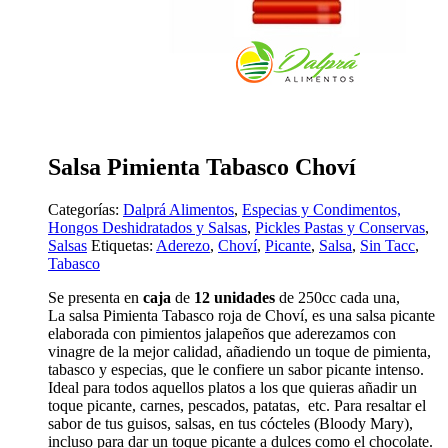
Salsa Pimienta Tabasco Choví
Categorías:
Dalprá Alimentos
,
Especias y Condimentos,
Hongos Deshidratados y Salsas
,
Pickles Pastas y Conservas
,
Salsas
Etiquetas:
Aderezo
,
Choví
,
Picante
,
Salsa
,
Sin Tacc
,
Tabasco
Se presenta en
caja
de
12 unidades
de 250cc cada una,
La salsa Pimienta Tabasco roja de Choví, es una salsa picante
elaborada con pimientos jalapeños que aderezamos con
vinagre de la mejor calidad, añadiendo un toque de pimienta,
tabasco y especias, que le confiere un sabor picante intenso.
Ideal para todos aquellos platos a los que quieras añadir un
toque picante, carnes, pescados, patatas, etc. Para resaltar el
sabor de tus guisos, salsas, en tus cócteles (Bloody Mary),
incluso para dar un toque picante a dulces como el chocolate.