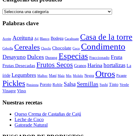
Palabras clave
Casa de la torre
Aceituna
Bodega
Aceite
Ají
Blanco
Cacahuate
Condimento
Cereales
Chocolate
Cebolla
Choclo
Coco
Especias
Dulces
Desayuno
Fruta
Durang
Fraccionado
Frutos Secos
hortalizas
Harina
Frutas Desecadas
Granos
La
Otros
Legumbres
íride
Negra
Maní
Picante
Malbec
Maíz
Mix
Molido
Pickles
Semillas
Salsa
Poroto
Tinto
Roble
Verde
Sushi
Pimienta
Vino
Vinagre
Nuestras recetas
Queso Crema de Castañas de Cajú
Leche de Coco
Gatorade Natural