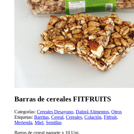
Barras de cereales FITFRUITS
Categorías:
Cereales Desayuno
,
Dalprá Alimentos
,
Otros
Etiquetas:
Barritas
,
Cereal
,
Cereales
,
Colación
,
Fitfruit
,
Merienda
,
Miel
,
Semillas
Barras de cereal paquete x 10 Uni.