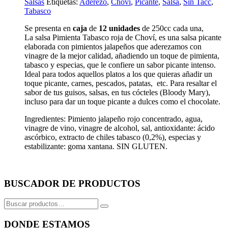
Salsas
Etiquetas:
Aderezo
,
Choví
,
Picante
,
Salsa
,
Sin Tacc
,
Tabasco
Se presenta en
caja
de
12 unidades
de 250cc cada una,
La salsa Pimienta Tabasco roja de Choví, es una salsa picante
elaborada con pimientos jalapeños que aderezamos con
vinagre de la mejor calidad, añadiendo un toque de pimienta,
tabasco y especias, que le confiere un sabor picante intenso.
Ideal para todos aquellos platos a los que quieras añadir un
toque picante, carnes, pescados, patatas, etc. Para resaltar el
sabor de tus guisos, salsas, en tus cócteles (Bloody Mary),
incluso para dar un toque picante a dulces como el chocolate.
Ingredientes: Pimiento jalapeño rojo concentrado, agua,
vinagre de vino, vinagre de alcohol, sal, antioxidante: ácido
ascórbico, extracto de chiles tabasco (0,2%), especias y
estabilizante: goma xantana. SIN GLUTEN.
BUSCADOR DE PRODUCTOS
Buscar
por:
DONDE ESTAMOS