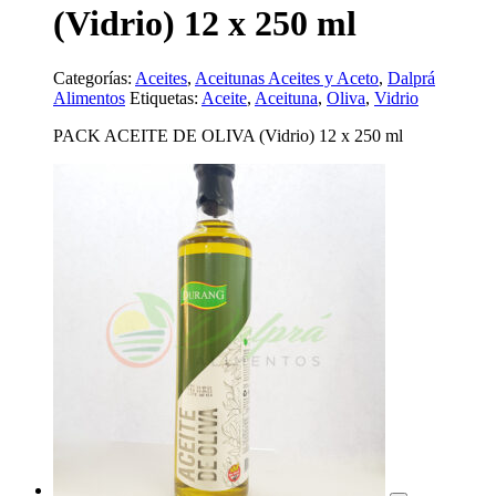
(Vidrio) 12 x 250 ml
Categorías:
Aceites
,
Aceitunas Aceites y Aceto
,
Dalprá
Alimentos
Etiquetas:
Aceite
,
Aceituna
,
Oliva
,
Vidrio
PACK ACEITE DE OLIVA (Vidrio) 12 x 250 ml