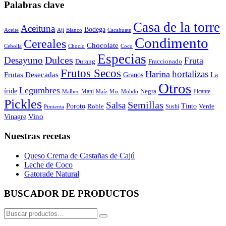
Palabras clave
Casa de la torre
Aceituna
Bodega
Aceite
Ají
Blanco
Cacahuate
Condimento
Cereales
Chocolate
Cebolla
Choclo
Coco
Especias
Dulces
Desayuno
Fruta
Durang
Fraccionado
Frutos Secos
hortalizas
Harina
Frutas Desecadas
Granos
La
Otros
Legumbres
íride
Negra
Maní
Picante
Malbec
Maíz
Mix
Molido
Pickles
Semillas
Salsa
Poroto
Tinto
Roble
Verde
Sushi
Pimienta
Vino
Vinagre
Nuestras recetas
Queso Crema de Castañas de Cajú
Leche de Coco
Gatorade Natural
BUSCADOR DE PRODUCTOS
Buscar
por: