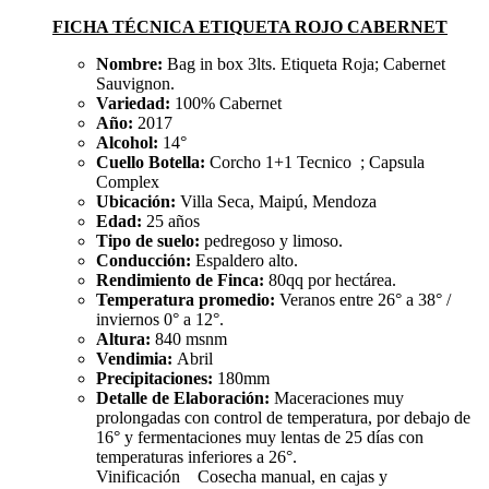
FICHA TÉCNICA ETIQUETA ROJO CABERNET
Nombre:
Bag in box 3lts. Etiqueta Roja; Cabernet
Sauvignon.
Variedad:
100% Cabernet
Año:
2017
Alcohol:
14°
Cuello Botella:
Corcho 1+1 Tecnico ; Capsula
Complex
Ubicación:
Villa Seca, Maipú, Mendoza
Edad:
25 años
Tipo de suelo:
pedregoso y limoso.
Conducción:
Espaldero alto.
Rendimiento de Finca:
80qq por hectárea.
Temperatura promedio:
Veranos entre 26° a 38° /
inviernos 0° a 12°.
Altura:
840 msnm
Vendimia:
Abril
Precipitaciones:
180mm
Detalle de Elaboración:
Maceraciones muy
prolongadas con control de temperatura, por debajo de
16° y fermentaciones muy lentas de 25 días con
temperaturas inferiores a 26°.
Vinificación Cosecha manual, en cajas y