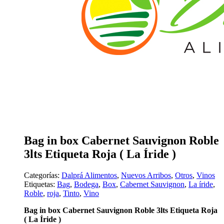
Bag in box Cabernet Sauvignon Roble
3lts Etiqueta Roja ( La Íride )
Categorías:
Dalprá Alimentos
,
Nuevos Arribos
,
Otros
,
Vinos
Etiquetas:
Bag
,
Bodega
,
Box
,
Cabernet Sauvignon
,
La íride
,
Roble
,
roja
,
Tinto
,
Vino
Bag in box Cabernet Sauvignon Roble 3lts Etiqueta Roja
( La Íride )