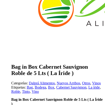
Bag in Box Cabernet Sauvignon
Roble de 5 Lts ( La Íride )
Categorías:
Dalprá Alimentos
,
Nuevos Arribos
,
Otros
,
Vinos
Etiquetas:
Bag
,
Bodega
,
Box
,
Cabernet Sauvignon
,
La íride
,
Roble
,
Tinto
,
Vino
Bag in Box Cabernet Sauvignon Roble de 5 Lts ( La Íride
)