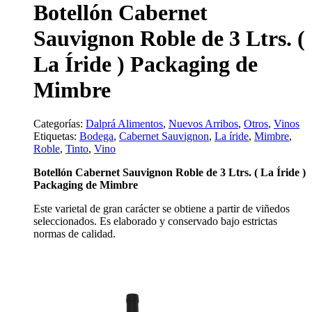
Botellón Cabernet
Sauvignon Roble de 3 Ltrs. (
La Íride ) Packaging de
Mimbre
Categorías:
Dalprá Alimentos
,
Nuevos Arribos
,
Otros
,
Vinos
Etiquetas:
Bodega
,
Cabernet Sauvignon
,
La íride
,
Mimbre
,
Roble
,
Tinto
,
Vino
Botellón Cabernet Sauvignon Roble de 3 Ltrs. ( La Íride )
Packaging de Mimbre
Este varietal de gran carácter se obtiene a partir de viñedos
seleccionados. Es elaborado y conservado bajo estrictas
normas de calidad.