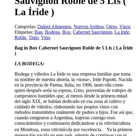
Sauvignon Roble de 5 Lts (
La Íride )
Categorías:
Dalprá Alimentos
,
Nuevos Arribos
,
Otros
,
Vinos
Etiquetas:
Bag
,
Bodega
,
Box
,
Cabernet Sauvignon
,
La íride
,
Roble
,
Tinto
,
Vino
Bag in Box Cabernet Sauvignon Roble de 5 Lts ( La Íride
)
LA BODEGA:
Bodega y viñedos La Íride es una empresa familiar que toma
su nombre de nuestra abuela, la «nona», Iride Papotti. Nacida
en la provincia de Parma, Italia, en 1906, tanto ella como
quien después sería su esposo, Gino, provenían de estirpes de
campesinos humildes que, al menos desde la primera mitad
del siglo XIX, se habían dedicado en esa zona al cultivo y
cuidado de viñedos, elaborando sus propios vinos con
métodos transmitidos oralmente de padres a hijos. Fue así que,
cuando emigraron a Argentina, trajeron consigo esos
conocimientos y continuaron dedicándose a la vitivinicultura
en Mendoza, zona vitivinícola por excelencia. Ya la primera
generación nacida en este país, además de continuar con el