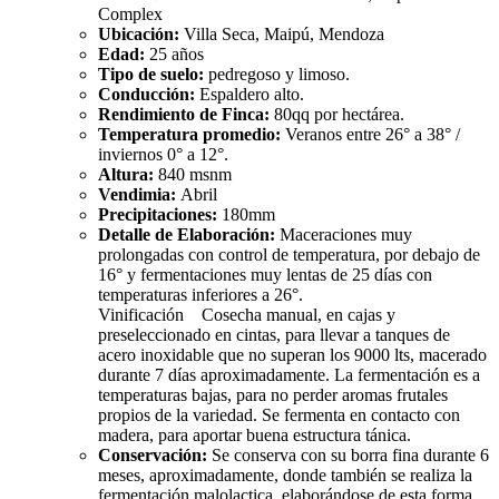
Complex
Ubicación:
Villa Seca, Maipú, Mendoza
Edad:
25 años
Tipo de suelo:
pedregoso y limoso.
Conducción:
Espaldero alto.
Rendimiento de Finca:
80qq por hectárea.
Temperatura promedio:
Veranos entre 26° a 38° /
inviernos 0° a 12°.
Altura:
840 msnm
Vendimia:
Abril
Precipitaciones:
180mm
Detalle de Elaboración:
Maceraciones muy
prolongadas con control de temperatura, por debajo de
16° y fermentaciones muy lentas de 25 días con
temperaturas inferiores a 26°.
Vinificación Cosecha manual, en cajas y
preseleccionado en cintas, para llevar a tanques de
acero inoxidable que no superan los 9000 lts, macerado
durante 7 días aproximadamente. La fermentación es a
temperaturas bajas, para no perder aromas frutales
propios de la variedad. Se fermenta en contacto con
madera, para aportar buena estructura tánica.
Conservación:
Se conserva con su borra fina durante 6
meses, aproximadamente, donde también se realiza la
fermentación malolactica, elaborándose de esta forma