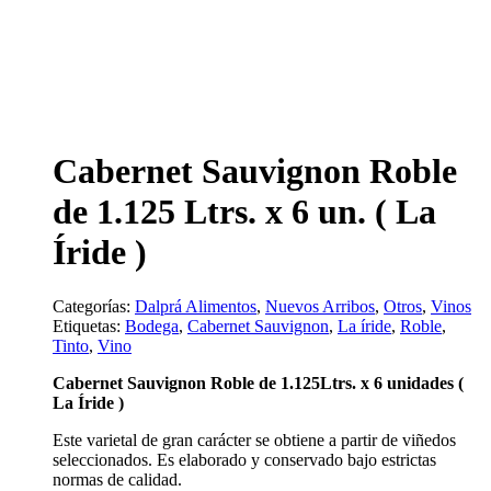
Cabernet Sauvignon Roble
de 1.125 Ltrs. x 6 un. ( La
Íride )
Categorías:
Dalprá Alimentos
,
Nuevos Arribos
,
Otros
,
Vinos
Etiquetas:
Bodega
,
Cabernet Sauvignon
,
La íride
,
Roble
,
Tinto
,
Vino
Cabernet Sauvignon Roble de 1.125Ltrs. x 6 unidades (
La Íride )
Este varietal de gran carácter se obtiene a partir de viñedos
seleccionados. Es elaborado y conservado bajo estrictas
normas de calidad.