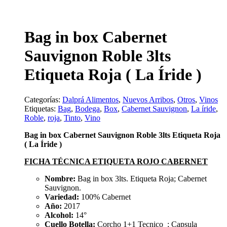
Bag in box Cabernet
Sauvignon Roble 3lts
Etiqueta Roja ( La Íride )
Categorías:
Dalprá Alimentos
,
Nuevos Arribos
,
Otros
,
Vinos
Etiquetas:
Bag
,
Bodega
,
Box
,
Cabernet Sauvignon
,
La íride
,
Roble
,
roja
,
Tinto
,
Vino
Bag in box Cabernet Sauvignon Roble 3lts Etiqueta Roja
( La Íride )
FICHA TÉCNICA ETIQUETA ROJO CABERNET
Nombre:
Bag in box 3lts. Etiqueta Roja; Cabernet
Sauvignon.
Variedad:
100% Cabernet
Año:
2017
Alcohol:
14°
Cuello Botella:
Corcho 1+1 Tecnico ; Capsula