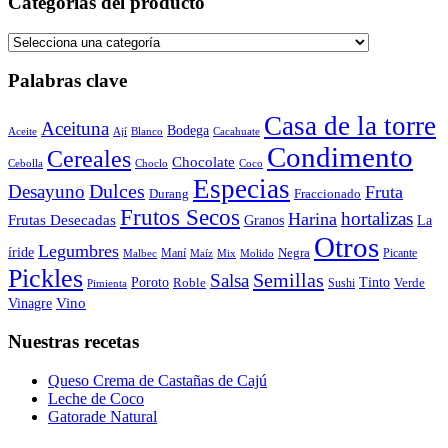
Categorías del producto
Palabras clave
Casa de la torre
Aceituna
Bodega
Aceite
Ají
Blanco
Cacahuate
Condimento
Cereales
Chocolate
Cebolla
Choclo
Coco
Especias
Dulces
Desayuno
Fruta
Durang
Fraccionado
Frutos Secos
hortalizas
Harina
Frutas Desecadas
Granos
La
Otros
Legumbres
íride
Negra
Maní
Picante
Malbec
Maíz
Mix
Molido
Pickles
Semillas
Salsa
Poroto
Tinto
Roble
Verde
Sushi
Pimienta
Vino
Vinagre
Nuestras recetas
Queso Crema de Castañas de Cajú
Leche de Coco
Gatorade Natural